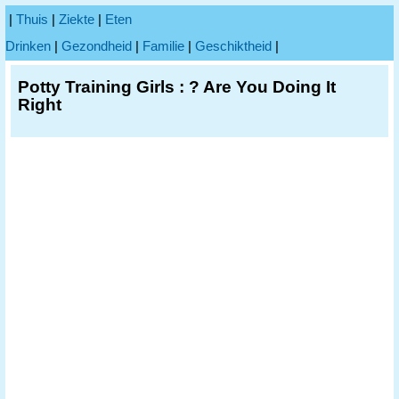
|
Thuis
|
Ziekte
|
Eten
Drinken
|
Gezondheid
|
Familie
|
Geschiktheid
|
Potty Training Girls : ? Are You Doing It
Right