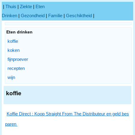
|
Thuis
|
Ziekte
|
Eten
Drinken
|
Gezondheid
|
Familie
|
Geschiktheid
|
Eten drinken
koffie
koken
fijnproever
recepten
wijn
koffie
Koffie Direct : Koop Straight From The Distributeur en geld bes
paren