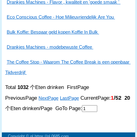
Drankjes Machines - Flavor , kwaliteit en 'goede smaak '
Eco Conscious Coffee - Hoe Milieuvriendelijk Are You
Bulk Koffie: Bespaar geld kopen Koffie In Bulk
Drankjes Machines - modebewuste Coffee
The Coffee Stop - Waarom The Coffee Break is een openbaar
Tijdverdrijf
Total
1032
个Eten drinken FirstPage
1
/52
PreviousPage
CurrentPage:
20
NextPage
LastPage
个Eten drinken/Page GoTo Page:
Copyright © nl https://nl.0685.com