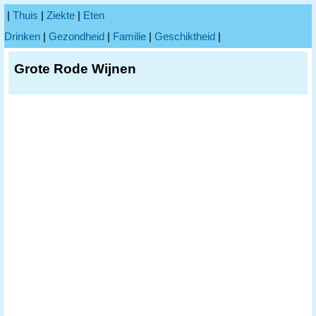
|
Thuis
|
Ziekte
|
Eten
Drinken
|
Gezondheid
|
Familie
|
Geschiktheid
|
Grote Rode Wijnen